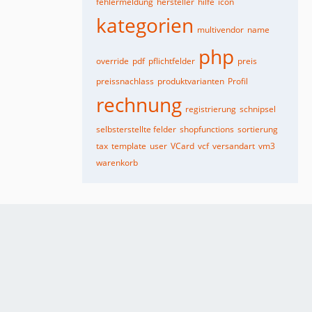
fehlermeldung
hersteller
hilfe
icon
kategorien
multivendor
name
php
override
pdf
pflichtfelder
preis
preissnachlass
produktvarianten
Profil
rechnung
registrierung
schnipsel
selbsterstellte felder
shopfunctions
sortierung
tax
template
user
VCard
vcf
versandart
vm3
warenkorb