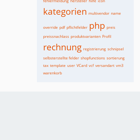
fehlermeldung
hersteller
hilfe
icon
kategorien
multivendor
name
php
override
pdf
pflichtfelder
preis
preissnachlass
produktvarianten
Profil
rechnung
registrierung
schnipsel
selbsterstellte felder
shopfunctions
sortierung
tax
template
user
VCard
vcf
versandart
vm3
warenkorb