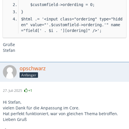
    $customfield->orderding = 0;
}
$html .= '<input class="ordering" type="hidd
en" value="'.$customfield->ordering.'" name
="field[' . $i . '][ordering]" />';
Grüße
Stefan
opschwarz
Anfänger
27. Juli 2025
+1
Hi Stefan,
vielen Dank für die Anpassung im Core.
Hat perfekt funktioniert, war von gleichen Thema betroffen.
Lieben Gruß