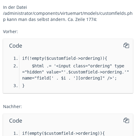
In der Datei
/administrator/components/virtuemart/models/customfields.ph
p kann man das selbst ändern. Ca. Zeile 1774:
Vorher:
Code
if(!empty($customfield->ordering)){
    $html .= '<input class="ordering" type
="hidden" value="'.$customfield->ordering.'" 
name="field[' . $i . '][ordering]" />';
}
Nachher:
Code
if(empty($customfield->ordering)){