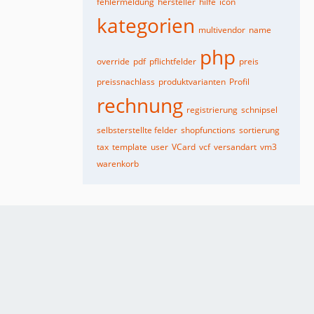
fehlermeldung
hersteller
hilfe
icon
kategorien
multivendor
name
php
override
pdf
pflichtfelder
preis
preissnachlass
produktvarianten
Profil
rechnung
registrierung
schnipsel
selbsterstellte felder
shopfunctions
sortierung
tax
template
user
VCard
vcf
versandart
vm3
warenkorb