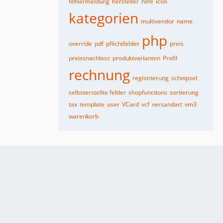
fehlermeldung
hersteller
hilfe
icon
kategorien
multivendor
name
php
override
pdf
pflichtfelder
preis
preissnachlass
produktvarianten
Profil
rechnung
registrierung
schnipsel
selbsterstellte felder
shopfunctions
sortierung
tax
template
user
VCard
vcf
versandart
vm3
warenkorb