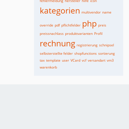
fehlermeldung
hersteller
hilfe
icon
kategorien
multivendor
name
php
override
pdf
pflichtfelder
preis
preissnachlass
produktvarianten
Profil
rechnung
registrierung
schnipsel
selbsterstellte felder
shopfunctions
sortierung
tax
template
user
VCard
vcf
versandart
vm3
warenkorb