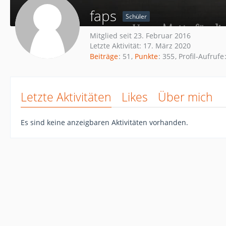
faps
Schüler
Mitglied seit 23. Februar 2016
Letzte Aktivität:
17. März 2020
Beiträge
51
Punkte
355
Profil-Aufrufe
Letzte Aktivitäten
Likes
Über mich
Es sind keine anzeigbaren Aktivitäten vorhanden.