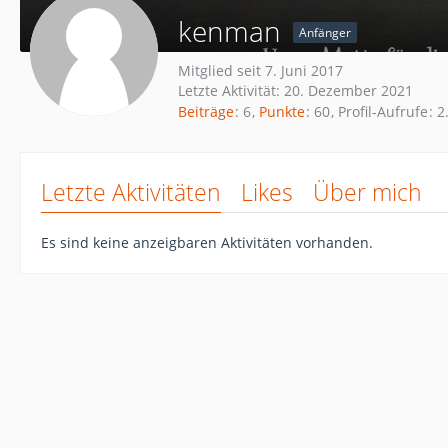
kenman
Anfänger
Mitglied seit 7. Juni 2017
Letzte Aktivität:
20. Dezember 2021
Beiträge
6
Punkte
60
Profil-Aufrufe
2
Letzte Aktivitäten
Likes
Über mich
Es sind keine anzeigbaren Aktivitäten vorhanden.