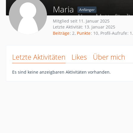
Maria
Anfänger
Mitglied seit 11. Januar 2025
Letzte Aktivität:
13. Januar 2025
Beiträge
2
Punkte
10
Profil-Aufrufe
1
Letzte Aktivitäten
Likes
Über mich
Es sind keine anzeigbaren Aktivitäten vorhanden.