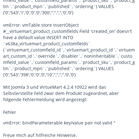
mfield_value`,`customfield_params`,`product_sku`,`product_g
tin`,`product_mpn`,`published`,`ordering`) VALUES
('0','543','1','0','0','0','300','','','','','0','0')
vmError: vmTable store insertObject
#__virtuemart_product_customfields Field 'created_on' doesn't
have a default value INSERT INTO
`v638a_virtuemart_product_customfields`
(`virtuemart_customfield_id`,`virtuemart_product_id`,`virtuem
art_custom_id`,`override`,`disabler`,`noninheritable`,`custo
mfield_value`,`customfield_params`,`product_sku`,`product_g
tin`,`product_mpn`,`published`,`ordering`) VALUES
('0','543','398','0','0','0','10','','','','','0','0')
Mit Joomla 3 und VirtueMart 4.2.4 10922 wird das
Selbsterstellte Feld zwar dem Produkt zugeordnet, aber
folgende Fehlermeldung wird angezeigt:
Fehler
vmError: bindParameterable key/value pair not valid "
Freue mich auf hilfreiche Hinweise.