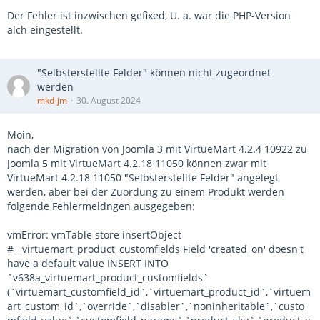
Der Fehler ist inzwischen gefixed, U. a. war die PHP-Version
alch eingestellt.
"Selbsterstellte Felder" können nicht zugeordnet
werden
mkd-jm
30. August 2024
Moin,
nach der Migration von Joomla 3 mit VirtueMart 4.2.4 10922 zu
Joomla 5 mit VirtueMart 4.2.18 11050 können zwar mit
VirtueMart 4.2.18 11050 "Selbsterstellte Felder" angelegt
werden, aber bei der Zuordung zu einem Produkt werden
folgende Fehlermeldngen ausgegeben:
vmError: vmTable store insertObject
#__virtuemart_product_customfields Field 'created_on' doesn't
have a default value INSERT INTO
`v638a_virtuemart_product_customfields`
(`virtuemart_customfield_id`,`virtuemart_product_id`,`virtuem
art_custom_id`,`override`,`disabler`,`noninheritable`,`custo