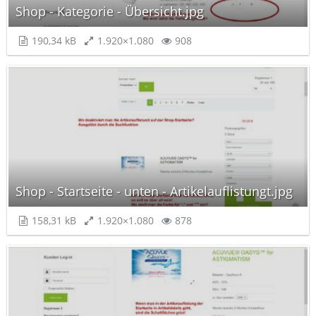
Shop - Kategorie - Übersicht.jpg
190,34 kB
1.920×1.080
908
Shop - Startseite - unten - Artikelauflistungt.jpg
158,31 kB
1.920×1.080
878