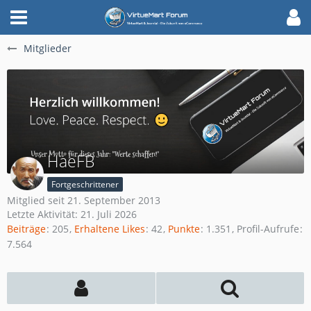
Mitglieder
HaeFB
Fortgeschrittener
Mitglied seit 21. September 2013
Letzte Aktivität:
21. Juli 2026
Beiträge
205
Erhaltene Likes
42
Punkte
1.351
Profil-Aufrufe
7.564