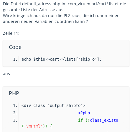
Die Datei default_adress.php im com_viruemart/cart/ listet die
gesamte Liste der Adresse aus.
Wire kriege ich aus da nur die PLZ raus, die ich dann einer
anderen neuen Variablen zuordnen kann ?
Zeile 11:
Code
echo $this->cart->lists['shipTo'];
aus
PHP
<div class="output-shipto">
<?php
if (!
class_exists 
(
'VmHtml'
)) {