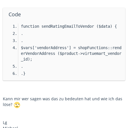
Code
function sendRatingEmailToVendor ($data) {
.
.
$vars['vendorAddress'] = shopFunctions::rend
erVendorAddress ($product->virtuemart_vendor
_id);
.
.}
Kann mir wer sagen was das zu bedeuten hat und wie ich das
löse?
Lg