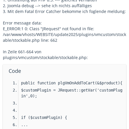
2. Joomla debug --> sehe ich nichts auffälliges
3. Mit dem Fatal Error Catcher bekomme ich foglende meldung:
Error message data:
E_ERROR:1 0: Class "JRequest" not found in file:
/var/www/vhosts/WEBSITE/update2025/plugins/vmcustom/stock
able/stockable.php line: 662
In Zeile 661-664 von
plugins/vmcustom/stockable/stockable.php:
Code
public function plgVmOnAddToCart(&$product){
$customPlugin = JRequest::getVar('customPlug
in',0);
if ($customPlugin) {
...