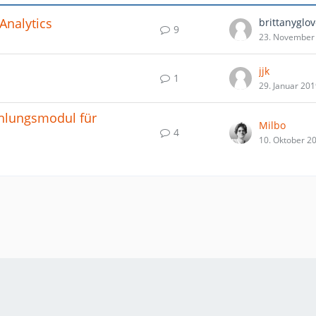
Analytics
brittanyglov
9
23. November
jjk
1
29. Januar 20
ahlungsmodul für
Milbo
4
10. Oktober 2