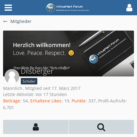
Mitglieder
Dilsberger
Schüler
Männlich
Mitglied seit 17. März 2017
Letzte Aktivität:
Vor 17 Stunden
Beiträge
54
Erhaltene Likes
19
Punkte
337
Profil-Aufrufe
6.701