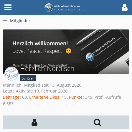
Mitglieder
Herzlich Nordisch
Schüler
Männlich
Mitglied seit 13. August 2020
Letzte Aktivität:
19. Februar 2026
Beiträge
60
Erhaltene Likes
15
Punkte
345
Profil-Aufrufe
6.553