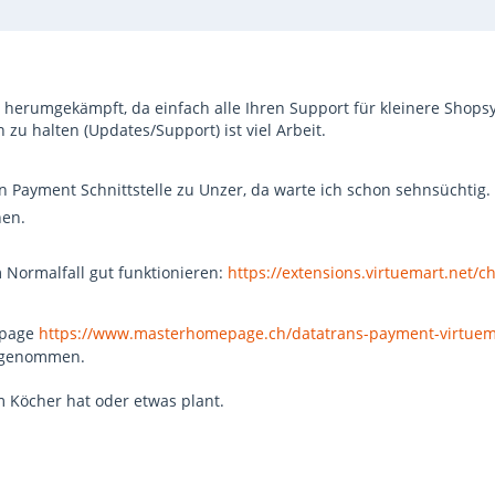
hre herumgekämpft, da einfach alle Ihren Support für kleinere S
 zu halten (Updates/Support) ist viel Arbeit.
n Payment Schnittstelle zu Unzer, da warte ich schon sehnsüchtig.
nen.
m Normalfall gut funktionieren:
https://extensions.virtuemart.net/
epage
https://www.masterhomepage.ch/datatrans-payment-virtuem
t genommen.
m Köcher hat oder etwas plant.