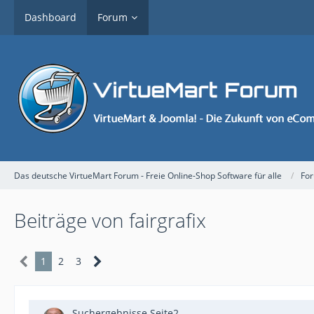
Dashboard
Forum
Das deutsche VirtueMart Forum - Freie Online-Shop Software für alle
Fo
Beiträge von fairgrafix
1
2
3
Suchergebnisse Seite2