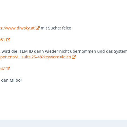
ps://www.diwoky.at
mit Suche: felco
081
, wird die ITEM ID dann wieder nicht übernommen und das System 
mponent/vi…sults,25-48?keyword=felco
at/
 den Milbo?