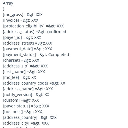
Array
(
[mc_gross] =&gt; XXX
[invoice] =&gt; XXX
[protection_eligibility] =&gt; XXX
[address_status] =&gt; confirmed
[payer_id] =&gt; XXX
[address_street] =&gt;XXX
[payment_date] =&gt; XXX
[payment_status] =&gt; Completed
[charset] =&gt; XXX
[address_zip] =&gt; XXX
[first_name] =&gt; XXX
[mc_fee] =&gt; XX
[address_country_code] =&gt; XX
[address_name] =&gt; XXX
[notify_version] =&gt; XX
[custom] =&gt; XXX
[payer_status] =&gt; XXX
[business] =&gt; XXX
[address_country] =&gt; XXX
[address_city] =&gt; XXX