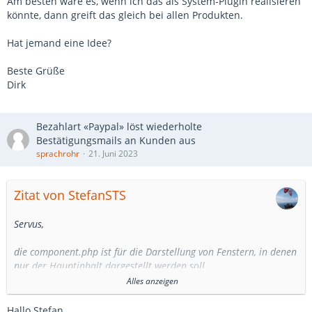
Am besten wäre es, wenn ich das als System-Plugin realisieren
könnte, dann greift das gleich bei allen Produkten.
Hat jemand eine Idee?
Beste Grüße
Dirk
Bezahlart «Paypal» löst wiederholte
Bestätigungsmails an Kunden aus
sprachrohr
21. Juni 2023
Zitat von StefanSTS
Servus,
die component.php ist für die Darstellung von Fenstern, in denen
nur der Hauptinhalt dargestellt werden soll.
Popups für AGB, Datenschutz usw. nutzen das gerne.
Alles anzeigen
Natürlich sollte die component.php aus einem alten Joomla 3-
Hallo Stefan,