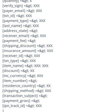
[quantity] =&gt; X
[verify_sign] =&gt; XXX
[payer_email] =&gt; XXX
[txn_id] =&gt; XXX
[payment_type] =&gt; XXX
[last_name] =&gt; XXX
[address_state] =&gt;
[receiver_email] =&gt; XXX
[payment_fee] =&gt;
[shipping_discount] =&gt; XXX
[insurance_amount] =&gt; XXX
[receiver_id] =&gt; XXX
[txn_type] =&gt; XXX
[item_name] =&gt; XXX: XXX
[discount] =&gt; XX
[mc_currency] =&gt; XXX
[item_number] =&gt;
[residence_country] =&gt; XX
[shipping_method] =&gt; XXX
[transaction_subject] =&gt;
[payment_gross] =&gt;
[ipn_track_id] =&gt; XXX
)