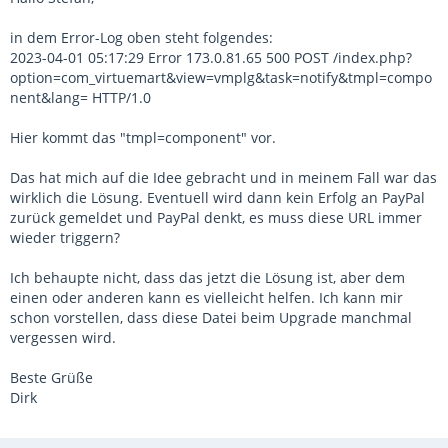
Template angepasst werden, wenn man es für Joomla 4
verwendet. Meistens muss man ja dann noch mehr verändern.
in dem Error-Log oben steht folgendes:
2023-04-01 05:17:29 Error 173.0.81.65 500 POST /index.php?
Ich wüsste nicht, was die component.php mit den mehrfachen
option=com_virtuemart&view=vmplg&task=notify&tmpl=compo
Bestellmails zu tun haben sollte, ich halte das eher für einen
nent&lang= HTTP/1.0
Zufall, dass es nach der Änderung funktioniert hat. Bestehen
werde ich nicht darauf, dass es daran nicht liegen kann, aber ich
Hier kommt das "tmpl=component" vor.
halte es für sehr unwahrscheinlich, dass irgendwann in dem
Mail- oder IPN-Prozess die component.php aufgerufen wird, und
Das hat mich auf die Idee gebracht und in meinem Fall war das
dann ein Fehler die Weiterverarbeitung behindert.
wirklich die Lösung. Eventuell wird dann kein Erfolg an PayPal
zurück gemeldet und PayPal denkt, es muss diese URL immer
Im Zweifelsfall würde ich an anderen Stellen suchen, und evtl. die
wieder triggern?
Beschränkung der Statusänderung durch IPN auch auf Erstattet
anwenden. Auf den Status Erstattung kann man ja auch manuell
Ich behaupte nicht, dass das jetzt die Lösung ist, aber dem
wechseln. (Ich lasse Paypal so etwas sowieso nie machen, nur
einen oder anderen kann es vielleicht helfen. Ich kann mir
von Status P auf C und sonst nichts.)
schon vorstellen, dass diese Datei beim Upgrade manchmal
vergessen wird.
Grüße
Stefan
Beste Grüße
Dirk