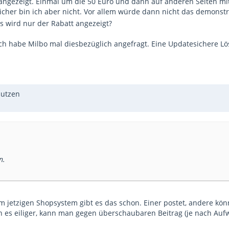
angezeigt. Einmal um die 50 Euro und dann auf anderen Seiten mit M
Sicher bin ich aber nicht. Vor allem würde dann nicht das demonstr
Es wird nur der Rabatt angezeigt?
Ich habe Milbo mal diesbezüglich angefragt. Eine Updatesichere Lö
nutzen
n.
 jetzigen Shopsystem gibt es das schon. Einer postet, andere könn
an es eiliger, kann man gegen überschaubaren Beitrag (je nach Au