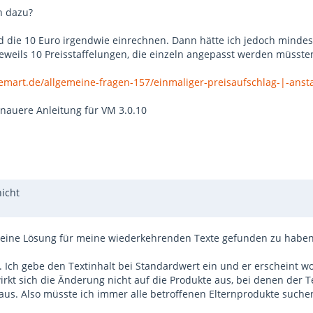
in dazu?
 und die 10 Euro irgendwie einrechnen. Dann hätte ich jedoch minde
weils 10 Preisstaffelungen, die einzeln angepasst werden müssten
uemart.de/allgemeine-fragen-157/einmaliger-preisaufschlag-|-anst
enauere Anleitung für VM 3.0.10
nicht
“ eine Lösung für meine wiederkehrenden Texte gefunden zu haben.
 Ich gebe den Textinhalt bei Standardwert ein und er erscheint wo 
irkt sich die Änderung nicht auf die Produkte aus, bei denen der Te
r aus. Also müsste ich immer alle betroffenen Elternprodukte suche