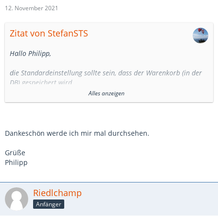
12. November 2021
Zitat von StefanSTS
Hallo Philipp,
die Standardeinstellung sollte sein, dass der Warenkorb (in der
DB) gespeichert wird.
Es gibt in der versteckten Konfiguration einige Schalter zu dem
Alles anzeigen
Verhalten.
Vielleicht ist da irgendetwas schon einmal geändert worden.
Hier ist eine Liste der Einstellmöglichkeiten in der versteckten
Dankeschön werde ich mir mal durchsehen.
Konfiguration:
https://www.jooglies.com/tutor…-versteckte-konfiguration
Grüße
Philipp
Vielleicht hilft das.
Grüße
Riedlchamp
Stefan
Anfänger