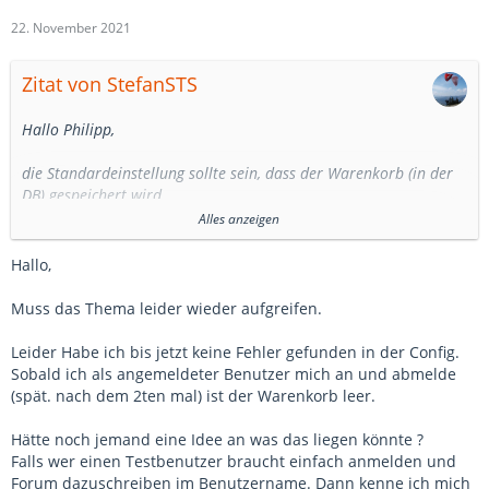
PS. Bitte bei solchen Fragen auch immer Versionsnummern
angeben. Im Moment wird da gerade etwas in der Beta
22. November 2021
verändert, wenn ich das richtig gelesen hatte.
Zitat von StefanSTS
Hallo Philipp,
die Standardeinstellung sollte sein, dass der Warenkorb (in der
DB) gespeichert wird.
Es gibt in der versteckten Konfiguration einige Schalter zu dem
Alles anzeigen
Verhalten.
Vielleicht ist da irgendetwas schon einmal geändert worden.
Hallo,
Hier ist eine Liste der Einstellmöglichkeiten in der versteckten
Muss das Thema leider wieder aufgreifen.
Konfiguration:
https://www.jooglies.com/tutor…-versteckte-konfiguration
Leider Habe ich bis jetzt keine Fehler gefunden in der Config.
Sobald ich als angemeldeter Benutzer mich an und abmelde
Vielleicht hilft das.
(spät. nach dem 2ten mal) ist der Warenkorb leer.
Grüße
Hätte noch jemand eine Idee an was das liegen könnte ?
Stefan
Falls wer einen Testbenutzer braucht einfach anmelden und
Forum dazuschreiben im Benutzername. Dann kenne ich mich