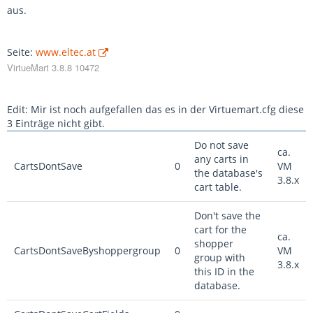
PS. Bitte bei solchen Fragen auch immer Versionsnummern
aus.
angeben. Im Moment wird da gerade etwas in der Beta
verändert, wenn ich das richtig gelesen hatte.
Seite:
www.eltec.at
VirtueMart 3.8.8 10472
Edit: Mir ist noch aufgefallen das es in der Virtuemart.cfg diese
3 Einträge nicht gibt.
Do not save
ca.
any carts in
CartsDontSave
0
VM
the database's
3.8.x
cart table.
Don't save the
cart for the
ca.
shopper
CartsDontSaveByshoppergroup
0
VM
group with
3.8.x
this ID in the
database.