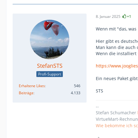
8. Januar 2025
+1
Wenn mit "das, was n
Hier gibt es deutsc
Man kann die auch oh
Wenn die installiert
StefanSTS
https://www.jooglie
Profi-Support
Ein neues Paket gibt
Erhaltene Likes
546
STS
Beiträge
4.133
--
Stefan Schumacher
VirtueMart-Rechnun
Wie bekomme ich sch