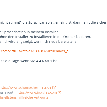
icht stimmt" die Sprachvariable gemeint ist, dann fehlt die siche
he Sprachdateien in meinem Installer.
ne den Installer zu installieren in die Ordner kopieren.
 sind, wird angezeigt, wenn ich neue bereitstelle.
s.com/virtu…akete-f%C3%BCr-virtuemart
 es die Tage, wenn VM 4.4.6 raus ist.
http://www.schumacher-netz.de
gslayout -
https://www.jooglies.com
nellstens hilfreiche Antworten!