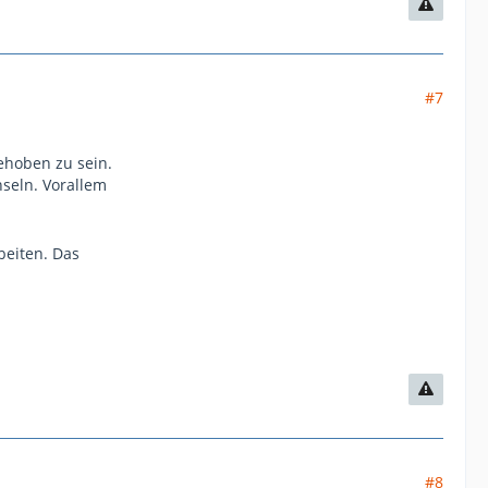
#7
ehoben zu sein.
seln. Vorallem
beiten. Das
#8