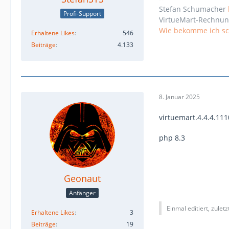
Stefan Schumacher
Profi-Support
VirtueMart-Rechnun
Wie bekomme ich sch
Erhaltene Likes
546
Beiträge
4.133
8. Januar 2025
virtuemart.4.4.4.111
php 8.3
Geonaut
Anfänger
Einmal editiert, zulet
Erhaltene Likes
3
Beiträge
19