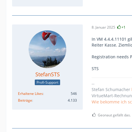
8. Januar 2025
+1
In VM 4.4.4.11101 gi
Reiter Kasse. Ziemli
Registration needs P
STS
StefanSTS
Profi-Support
--
Stefan Schumacher
Erhaltene Likes
546
VirtueMart-Rechnun
Beiträge
4.133
Wie bekomme ich sch
Geonaut gefällt das.