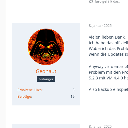
faro gefällt das.
8. Januar 2025
Vielen lieben Dank.
Ich habe das offizi
Wobei ich das Probl
wenn die Updates 
Anyway virtuemart.4
Geonaut
Problem mit den Pr
5.2.3 mit VM 4.4.0 h
Anfänger
Also Backup einspi
Erhaltene Likes
3
Beiträge
19
8. Januar 2025