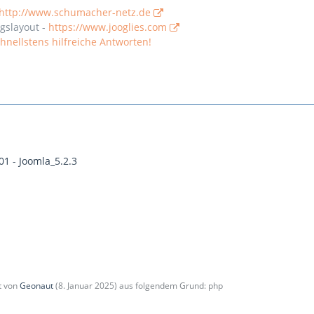
http://www.schumacher-netz.de
gslayout -
https://www.jooglies.com
nellstens hilfreiche Antworten!
01 - Joomla_5.2.3
zt von
Geonaut
(
8. Januar 2025
) aus folgendem Grund: php