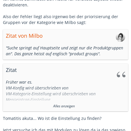
deaktivieren.
Also der Fehler liegt also irgenwo bei der priorisierung der
Gruppen vor der Kategorie wie Milbo sagt:
Zitat von Milbo
"Suche springt auf Hauptseite und zeigt nur die Produktgruppen
an". Das ganze heisst auf englisch "product groups".
Zitat
Früher war es.
VM-Konfig wird überschrieben von
VM-Kategorie-Einstellung wird überschrieben von
Menüeintrag-Einstellung.
Alles anzeigen
Jetzt müsste es sein:
VM-Konfig wird überschrieben von
Tomatitis akuta... Wo ist die Einstellung zu finden?
Menüeintrag-Einstellung wird überschrieben von
VM-Kategorie-Einstellung.
Jetzt versuche ich das mit Modulen zu lösen da ja das sowieso