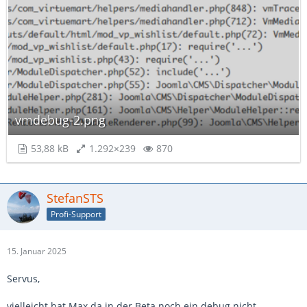
vmdebug-2.png
53,88 kB
1.292×239
870
StefanSTS
Profi-Support
15. Januar 2025
Servus,
vielleicht hat Max da in der Beta noch ein debug nicht