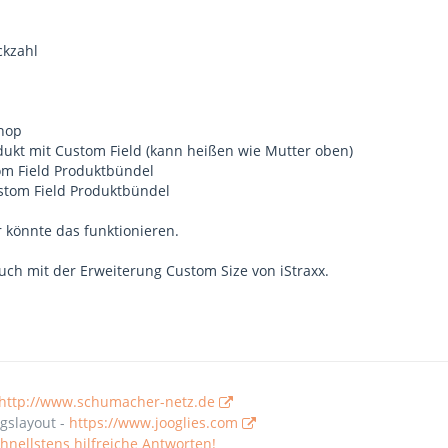
ckzahl
Shop
ukt mit Custom Field (kann heißen wie Mutter oben)
tom Field Produktbündel
ustom Field Produktbündel
r könnte das funktionieren.
auch mit der Erweiterung Custom Size von iStraxx.
http://www.schumacher-netz.de
gslayout -
https://www.jooglies.com
nellstens hilfreiche Antworten!