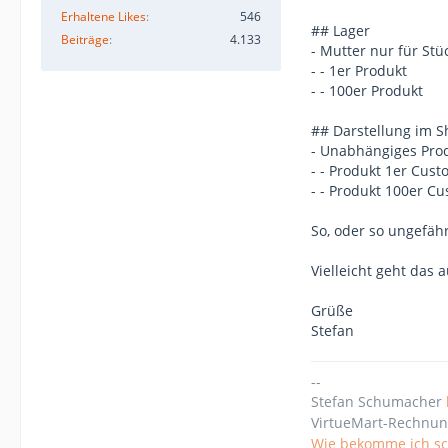
Erhaltene Likes
546
## Lager
Beiträge
4.133
- Mutter nur für Stü
- - 1er Produkt
- - 100er Produkt
## Darstellung im 
- Unabhängiges Prod
- - Produkt 1er Cus
- - Produkt 100er C
So, oder so ungefäh
Vielleicht geht das 
Grüße
Stefan
--
Stefan Schumacher
VirtueMart-Rechnun
Wie bekomme ich sch