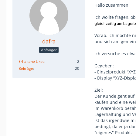
Hallo zusammen
Ich wollte fragen, o
gleichzeitig am Lager
Vorab, ich möchte n
dafra
und sich am gemein
Anfänger
Ich versuche es etw
Erhaltene Likes
2
Gegeben:
Beiträge
20
- Einzelprodukt "XYZ
- Display "XYZ-Displ
Ziel:
Der Kunde geht auf d
kaufen und eine wei
im Warenkorb bezahl
Lagerhaltung und Ve
Ist das irgendwie m
bedingt, da er ja d
"eigenes" Produkt.