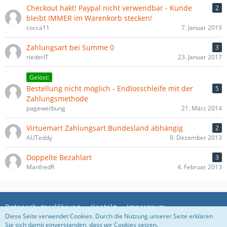
Checkout hakt! Paypal nicht verwendbar - Kunde
2
bleibt IMMER im Warenkorb stecken!
cocca11
7. Januar 2019
Zahlungsart bei Summe 0
3
riederIT
23. Januar 2017
Gelöst:
Bestellung nicht möglich - Endlosschleife mit der
5
Zahlungsmethode
pagewerbung
21. März 2014
Virtuemart Zahlungsart Bundesland abhängig
2
AUTeddy
9. Dezember 2013
Doppelte Bezahlart
3
ManfredR
4. Februar 2013
Datenschutzerklärung
Kontakt
Impressum
Diese Seite verwendet Cookies. Durch die Nutzung unserer Seite erklären
Sie sich damit einverstanden, dass wir Cookies setzen.