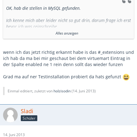
OK, hab die stellen in MySQL gefunden.
Ich kenne mich aber leider nicht so gut drin, darum frage ich erst
bevor ich was reinschreibe.
Alles anzeigen
Fotos: Sind das die zwei Zahlen die identisch sein müssen.
wenn ich das jetzt richtig erkannt habe is das #_extensions und
ich hab da ma bei mir geschaut bei dem virtuemart Eintrag in
der Spalte enabled ne 1 rein denn sollt das wieder funzen
Grad ma auf ner Testinstallation probiert da hats gefunzt
Einmal editiert, zuletzt von
holzisodin
(
14. Juni 2013
)
Sladi
Schüler
14. Juni 2013