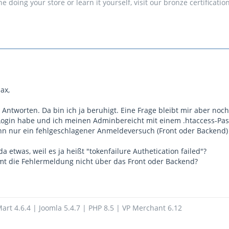
doing your store or learn it yourself, visit our bronze certificatio
ax,
 Antworten. Da bin ich ja beruhigt. Eine Frage bleibt mir aber noch
Login habe und ich meinen Adminbereicht mit einem .htaccess-Pa
nn nur ein fehlgeschlagener Anmeldeversuch (Front oder Backend) 
a etwas, weil es ja heißt "tokenfailure Authetication failed"?
mt die Fehlermeldung nicht über das Front oder Backend?
art 4.6.4 | Joomla 5.4.7 | PHP 8.5 | VP Merchant 6.12