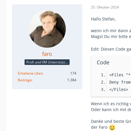
25. Oktober 2024
Hallo Stefan,
wenn ich mir dann a
Magst Du mir bitte 
Edit: Diesen Code g
faro
Code
Profi und VM Unterstützer
Erhaltene Likes
174
<Files "*
Beiträge
1.384
Deny from
</Files>
Wenn ich es richtig 
Oder kann ich mit d
Danke und beste G
der Faro