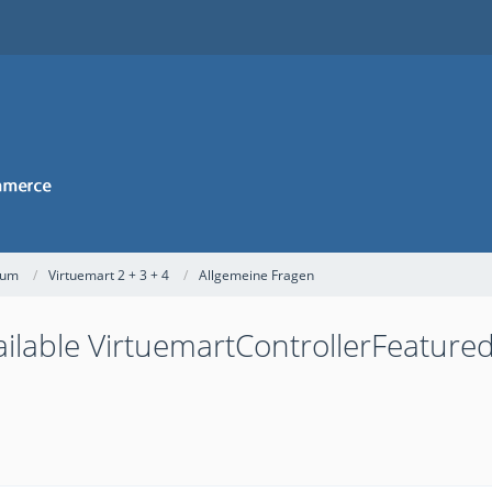
rum
Virtuemart 2 + 3 + 4
Allgemeine Fragen
ailable VirtuemartControllerFeature