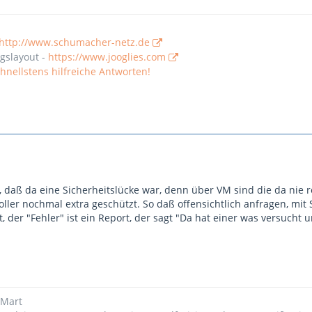
http://www.schumacher-netz.de
gslayout -
https://www.jooglies.com
nellstens hilfreiche Antworten!
nt, daß da eine Sicherheitslücke war, denn über VM sind die da ni
ller nochmal extra geschützt. So daß offensichtlich anfragen, mit
gt, der "Fehler" ist ein Report, der sagt "Da hat einer was versuch
eMart