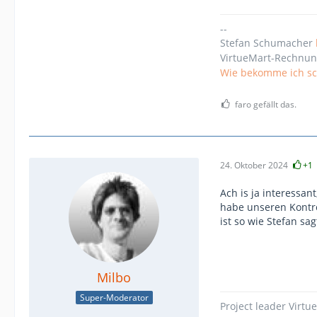
--
Stefan Schumacher
VirtueMart-Rechnun
Wie bekomme ich sch
faro gefällt das.
24. Oktober 2024
+1
Ach is ja interessa
habe unseren Kontro
ist so wie Stefan sa
Milbo
Super-Moderator
Project leader Virtu