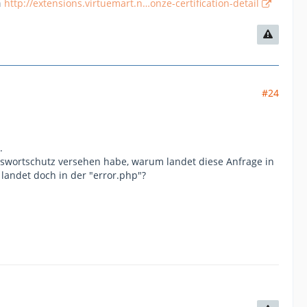
n
http://extensions.virtuemart.n…onze-certification-detail
#24
.
sswortschutz versehen habe, warum landet diese Anfrage in
landet doch in der "error.php"?