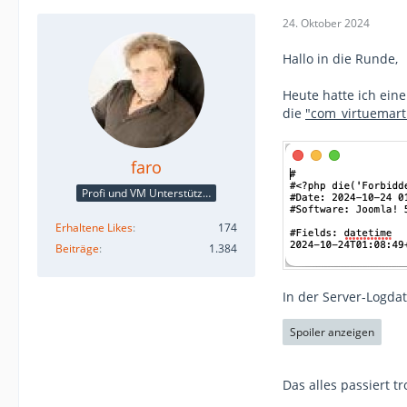
24. Oktober 2024
Hallo in die Runde,
Heute hatte ich eine
die
"com_virtuemart
faro
Profi und VM Unterstützer
Erhaltene Likes
174
Beiträge
1.384
In der Server-Logda
Spoiler anzeigen
Das alles passiert 