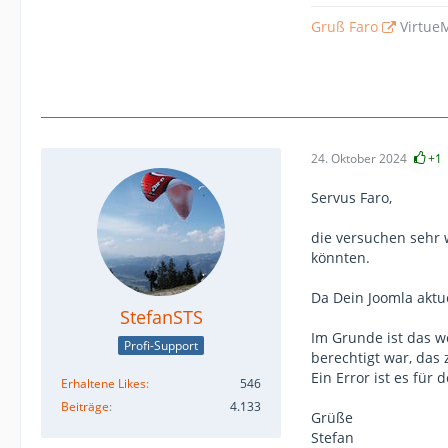
Gruß Faro
VirtueM
24. Oktober 2024
+1
Servus Faro,
die versuchen sehr 
könnten.
Da Dein Joomla aktue
StefanSTS
Im Grunde ist das we
Profi-Support
berechtigt war, das 
Ein Error ist es für
Erhaltene Likes
546
Beiträge
4.133
Grüße
Stefan