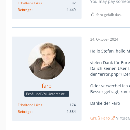
You may pay someone 
Erhaltene Likes
82
Beiträge
1.449
faro gefällt das.
24. Oktober 2024
Hallo Stefan, hallo M
vielen Dank für Eure
Da ich keinen User-
der "error.php"? De
faro
Oder verwechel ich d
Besser gefragt, kom
Profi und VM Unterstützer
Danke der Faro
Erhaltene Likes
174
Beiträge
1.384
Gruß Faro
VirtueM