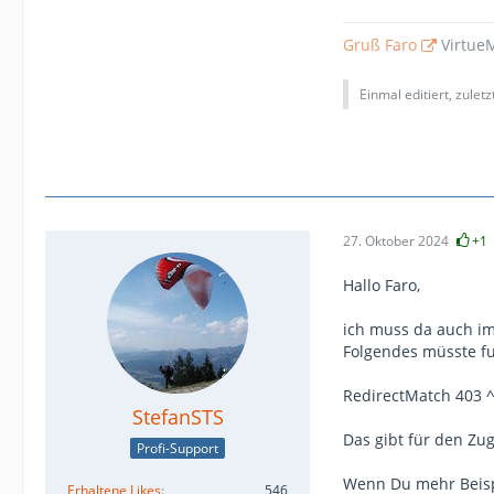
Gruß Faro
VirtueM
Einmal editiert, zulet
27. Oktober 2024
+1
Hallo Faro,
ich muss da auch im
Folgendes müsste fu
RedirectMatch 403 ^
StefanSTS
Das gibt für den Zug
Profi-Support
Wenn Du mehr Beispie
Erhaltene Likes
546