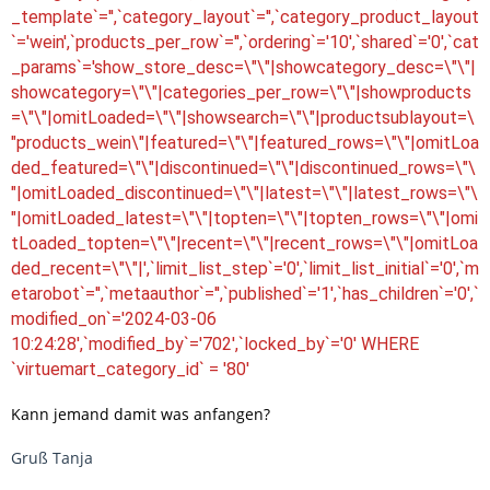
_template`='',`category_layout`='',`category_product_layout
`='wein',`products_per_row`='',`ordering`='10',`shared`='0',`cat
_params`='show_store_desc=\"\"|showcategory_desc=\"\"|
showcategory=\"\"|categories_per_row=\"\"|showproducts
=\"\"|omitLoaded=\"\"|showsearch=\"\"|productsublayout=\
"products_wein\"|featured=\"\"|featured_rows=\"\"|omitLoa
ded_featured=\"\"|discontinued=\"\"|discontinued_rows=\"\
"|omitLoaded_discontinued=\"\"|latest=\"\"|latest_rows=\"\
"|omitLoaded_latest=\"\"|topten=\"\"|topten_rows=\"\"|omi
tLoaded_topten=\"\"|recent=\"\"|recent_rows=\"\"|omitLoa
ded_recent=\"\"|',`limit_list_step`='0',`limit_list_initial`='0',`m
etarobot`='',`metaauthor`='',`published`='1',`has_children`='0',`
modified_on`='2024-03-06
10:24:28',`modified_by`='702',`locked_by`='0' WHERE
`virtuemart_category_id` = '80'
Kann jemand damit was anfangen?
Gruß Tanja