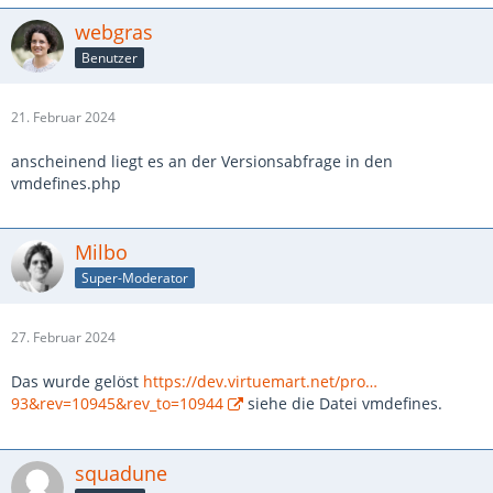
webgras
Benutzer
21. Februar 2024
anscheinend liegt es an der Versionsabfrage in den
vmdefines.php
Milbo
Super-Moderator
27. Februar 2024
Das wurde gelöst
https://dev.virtuemart.net/pro…
93&rev=10945&rev_to=10944
siehe die Datei vmdefines.
squadune