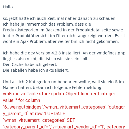
Hallo,
so, jetzt hatte ich auch Zeit, mal näher danach zu schauen.
Ich habe ja immernoch das Problem, dass die
Produktkategorien im Backend in der Produktdetailseite sowie
in der Produktübersicht im Filter nicht angezeigt werden. Es ist
wohl ein Ajax Problem, aber weiter bin ich nicht gekommen.
Ich habe die dev Version 4.2.8 installiert. An der vmdefines.php
liegt es also nicht, die ist so wie sie sein soll.
Den Cache habe ich geleert.
Die Tabellen habe ich aktualisiert.
Und als ich 2 Kategorien umbenennen wollte, weil sie ein & im
Namen hatten, bekam ich folgende Fehlermeldung:
vmError: vmTable store updateObject Incorrect integer
value: '' for column
`6_weingutbindges`.`wman_virtuemart_categories`.`categor
y_parent_id` at row 1 UPDATE
`wman_virtuemart_categories` SET
`category_parent_id`='',`virtuemart_vendor_id`='1',`category