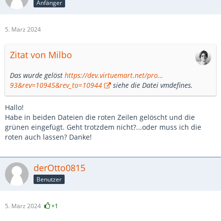
Anfänger
5. März 2024
Zitat von Milbo
Das wurde gelöst
https://dev.virtuemart.net/pro…
93&rev=10945&rev_to=10944
siehe die Datei vmdefines.
Hallo!
Habe in beiden Dateien die roten Zeilen gelöscht und die
grünen eingefügt. Geht trotzdem nicht?...oder muss ich die
roten auch lassen? Danke!
derOtto0815
Benutzer
5. März 2024
+1