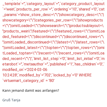
_template`='',`category_layout`='',`category_product_layout
`='wein',`products_per_row`='',`ordering`='10',`shared`='0',`cat
_params`='show_store_desc=\"\"|showcategory_desc=\"\"|
showcategory=\"\"|categories_per_row=\"\"|showproducts
=\"\"|omitLoaded=\"\"|showsearch=\"\"|productsublayout=\
"products_wein\"|featured=\"\"|featured_rows=\"\"|omitLoa
ded_featured=\"\"|discontinued=\"\"|discontinued_rows=\"\
"|omitLoaded_discontinued=\"\"|latest=\"\"|latest_rows=\"\
"|omitLoaded_latest=\"\"|topten=\"\"|topten_rows=\"\"|omi
tLoaded_topten=\"\"|recent=\"\"|recent_rows=\"\"|omitLoa
ded_recent=\"\"|',`limit_list_step`='0',`limit_list_initial`='0',`m
etarobot`='',`metaauthor`='',`published`='1',`has_children`='0',`
modified_on`='2024-03-06
10:24:28',`modified_by`='702',`locked_by`='0' WHERE
`virtuemart_category_id` = '80'
Kann jemand damit was anfangen?
Gruß Tanja