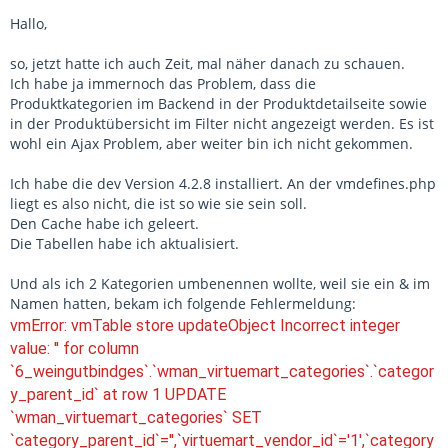
Hallo,
so, jetzt hatte ich auch Zeit, mal näher danach zu schauen.
Ich habe ja immernoch das Problem, dass die
Produktkategorien im Backend in der Produktdetailseite sowie
in der Produktübersicht im Filter nicht angezeigt werden. Es ist
wohl ein Ajax Problem, aber weiter bin ich nicht gekommen.
Ich habe die dev Version 4.2.8 installiert. An der vmdefines.php
liegt es also nicht, die ist so wie sie sein soll.
Den Cache habe ich geleert.
Die Tabellen habe ich aktualisiert.
Und als ich 2 Kategorien umbenennen wollte, weil sie ein & im
Namen hatten, bekam ich folgende Fehlermeldung:
vmError: vmTable store updateObject Incorrect integer
value: '' for column
`6_weingutbindges`.`wman_virtuemart_categories`.`categor
y_parent_id` at row 1 UPDATE
`wman_virtuemart_categories` SET
`category_parent_id`='',`virtuemart_vendor_id`='1',`category