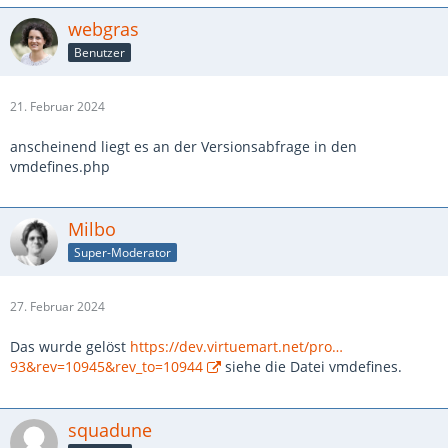
webgras
Benutzer
21. Februar 2024
anscheinend liegt es an der Versionsabfrage in den
vmdefines.php
Milbo
Super-Moderator
27. Februar 2024
Das wurde gelöst
https://dev.virtuemart.net/pro…
93&rev=10945&rev_to=10944
siehe die Datei vmdefines.
squadune