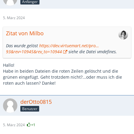
Anfänger
5. März 2024
Zitat von Milbo
Das wurde gelöst
https://dev.virtuemart.net/pro…
93&rev=10945&rev_to=10944
siehe die Datei vmdefines.
Hallo!
Habe in beiden Dateien die roten Zeilen gelöscht und die
grünen eingefügt. Geht trotzdem nicht?...oder muss ich die
roten auch lassen? Danke!
derOtto0815
Benutzer
5. März 2024
+1