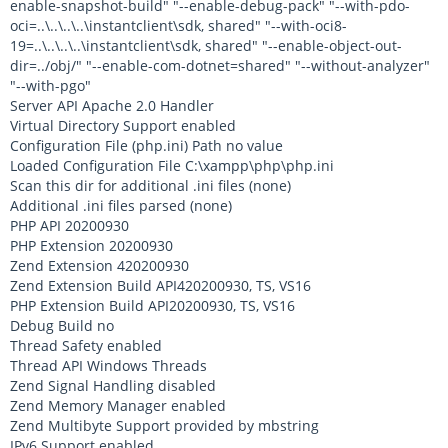
enable-snapshot-build" "--enable-debug-pack" "--with-pdo-
oci=..\..\..\..\instantclient\sdk, shared" "--with-oci8-
19=..\..\..\..\instantclient\sdk, shared" "--enable-object-out-
dir=../obj/" "--enable-com-dotnet=shared" "--without-analyzer"
"--with-pgo"
Server API Apache 2.0 Handler
Virtual Directory Support enabled
Configuration File (php.ini) Path no value
Loaded Configuration File C:\xampp\php\php.ini
Scan this dir for additional .ini files (none)
Additional .ini files parsed (none)
PHP API 20200930
PHP Extension 20200930
Zend Extension 420200930
Zend Extension Build API420200930, TS, VS16
PHP Extension Build API20200930, TS, VS16
Debug Build no
Thread Safety enabled
Thread API Windows Threads
Zend Signal Handling disabled
Zend Memory Manager enabled
Zend Multibyte Support provided by mbstring
IPv6 Support enabled