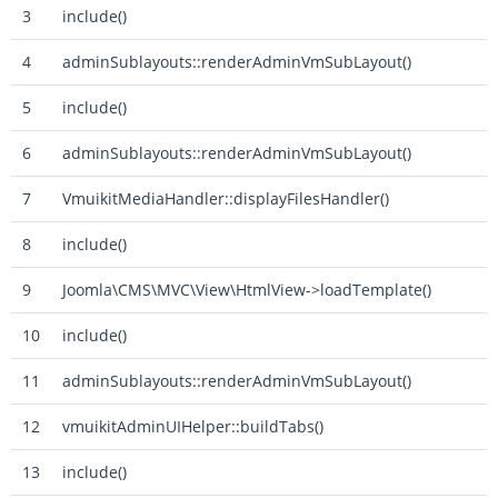
3
include()
4
adminSublayouts::renderAdminVmSubLayout()
5
include()
6
adminSublayouts::renderAdminVmSubLayout()
7
VmuikitMediaHandler::displayFilesHandler()
8
include()
9
Joomla\CMS\MVC\View\HtmlView->loadTemplate()
10
include()
11
adminSublayouts::renderAdminVmSubLayout()
12
vmuikitAdminUIHelper::buildTabs()
13
include()