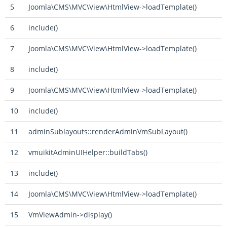
5
Joomla\CMS\MVC\View\HtmlView->loadTemplate()
6
include()
7
Joomla\CMS\MVC\View\HtmlView->loadTemplate()
8
include()
9
Joomla\CMS\MVC\View\HtmlView->loadTemplate()
10
include()
11
adminSublayouts::renderAdminVmSubLayout()
12
vmuikitAdminUIHelper::buildTabs()
13
include()
14
Joomla\CMS\MVC\View\HtmlView->loadTemplate()
15
VmViewAdmin->display()