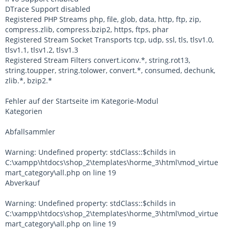
DTrace Support disabled
Registered PHP Streams php, file, glob, data, http, ftp, zip,
compress.zlib, compress.bzip2, https, ftps, phar
Registered Stream Socket Transports tcp, udp, ssl, tls, tlsv1.0,
tlsv1.1, tlsv1.2, tlsv1.3
Registered Stream Filters convert.iconv.*, string.rot13,
string.toupper, string.tolower, convert.*, consumed, dechunk,
zlib.*, bzip2.*
Fehler auf der Startseite im Kategorie-Modul
Kategorien
Abfallsammler
Warning: Undefined property: stdClass::$childs in
C:\xampp\htdocs\shop_2\templates\horme_3\html\mod_virtue
mart_category\all.php on line 19
Abverkauf
Warning: Undefined property: stdClass::$childs in
C:\xampp\htdocs\shop_2\templates\horme_3\html\mod_virtue
mart_category\all.php on line 19