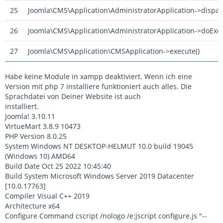
25
Joomla\CMS\Application\AdministratorApplication->dispat
26
Joomla\CMS\Application\AdministratorApplication->doExec
27
Joomla\CMS\Application\CMSApplication->execute()
Habe keine Module in xampp deaktiviert. Wenn ich eine
Version mit php 7 installiere funktioniert auch alles. Die
Sprachdatei von Deiner Website ist auch
installiert.
Joomla! 3.10.11
VirtueMart 3.8.9 10473
PHP Version 8.0.25
System Windows NT DESKTOP-HELMUT 10.0 build 19045
(Windows 10) AMD64
Build Date Oct 25 2022 10:45:40
Build System Microsoft Windows Server 2019 Datacenter
[10.0.17763]
Compiler Visual C++ 2019
Architecture x64
Configure Command cscript /nologo /e:jscript configure.js "--