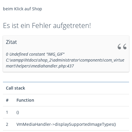
beim Klick auf Shop
Es ist ein Fehler aufgetreten!
Zitat
0 Undefined constant "IMG_GIF"
C:\xampp\htdocs\shop_2\administrator\components\com_virtue
mart\helpers\mediahandler.php:437
Call stack
#
Function
1
()
2
VmMediaHandler->displaySupportedImageTypes()