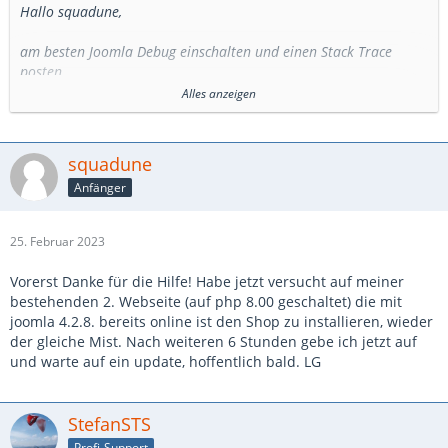
Hallo squadune,
am besten Joomla Debug einschalten und einen Stack Trace
posten.
Alles anzeigen
Desweiteren erst einmal auf PHP 8.0 oder 8.1 herunterschalten.
PHP 8.2 bringt wieder viele Änderungen, die in Joomla und
VirtueMart noch nicht durchweg umgesetzt sind.
squadune
Anfänger
Grüße
Stefan
25. Februar 2023
Vorerst Danke für die Hilfe! Habe jetzt versucht auf meiner
bestehenden 2. Webseite (auf php 8.00 geschaltet) die mit
joomla 4.2.8. bereits online ist den Shop zu installieren, wieder
der gleiche Mist. Nach weiteren 6 Stunden gebe ich jetzt auf
und warte auf ein update, hoffentlich bald. LG
StefanSTS
Profi-Support