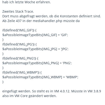
hab ich letzte Woche erfahren.
Zweites Stack Trace.
Dort muss abgefragt werden, ob die Konstanten definiert sind.
Ab Zeile 437 in der mediahandler.php müsste da
if(defined('IMG_GIF')) {
$aPossibleImageTypeBits[IMG_GIF] = 'GIF';
}
if(defined('IMG_JPG')) {
$aPossibleImageTypeBits[IMG_JPG] = 'JPG';
}
if(defined('IMG_PNG')) {
$aPossibleImageTypeBits[IMG_PNG] = 'PNG';
}
if(defined('IMG_WBMP')) {
$aPossibleImageTypeBits[IMG_WBMP] = 'WBMP';
}
eingefügt werden. So steht es in VM 4.0.12. Müsste in VM 3.8.9
also im VM Core geändert werden.