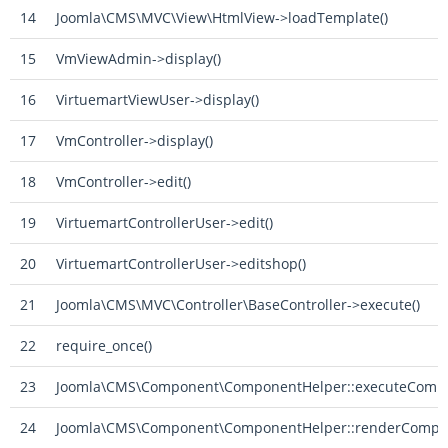
14
Joomla\CMS\MVC\View\HtmlView->loadTemplate()
15
VmViewAdmin->display()
16
VirtuemartViewUser->display()
17
VmController->display()
18
VmController->edit()
19
VirtuemartControllerUser->edit()
20
VirtuemartControllerUser->editshop()
21
Joomla\CMS\MVC\Controller\BaseController->execute()
22
require_once()
23
Joomla\CMS\Component\ComponentHelper::executeCompo
24
Joomla\CMS\Component\ComponentHelper::renderCompon