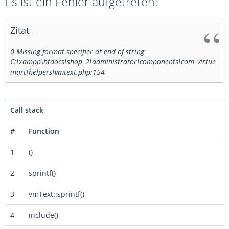
Es ist ein Fehler aufgetreten!
Zitat
0 Missing format specifier at end of string
C:\xampp\htdocs\shop_2\administrator\components\com_virtue
mart\helpers\vmtext.php:154
Call stack
#
Function
1
()
2
sprintf()
3
vmText::sprintf()
4
include()