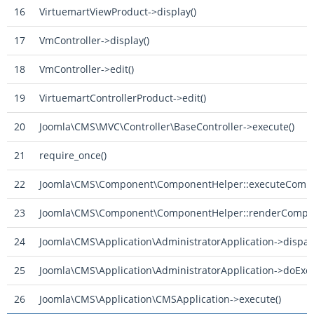
16
VirtuemartViewProduct->display()
17
VmController->display()
18
VmController->edit()
19
VirtuemartControllerProduct->edit()
20
Joomla\CMS\MVC\Controller\BaseController->execute()
21
require_once()
22
Joomla\CMS\Component\ComponentHelper::executeCompo
23
Joomla\CMS\Component\ComponentHelper::renderCompon
24
Joomla\CMS\Application\AdministratorApplication->dispat
25
Joomla\CMS\Application\AdministratorApplication->doExec
26
Joomla\CMS\Application\CMSApplication->execute()