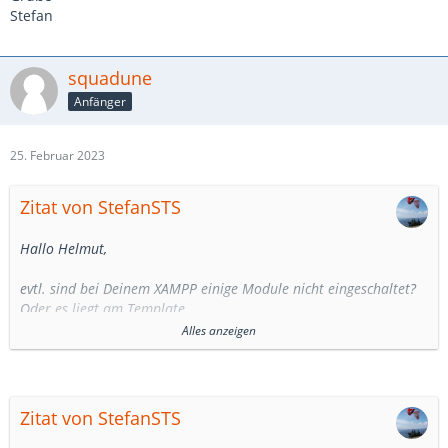
Stefan
squadune
Anfänger
25. Februar 2023
Zitat von StefanSTS
Hallo Helmut,
evtl. sind bei Deinem XAMPP einige Module nicht eingeschaltet?
Oder es liegt am Template.
Alles anzeigen
Auch bei Dir, Joomla Debug anwerfen, Stack Trace posten, dann
sieht man im Normalfall, wo es herkommt.
Grüße
Zitat von StefanSTS
Stefan